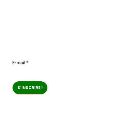
85 Avenue de la République
91430 Igny
06.86.30.78.74
hf@harrysgarden.fr
NEWSLETTER
E-mail
*