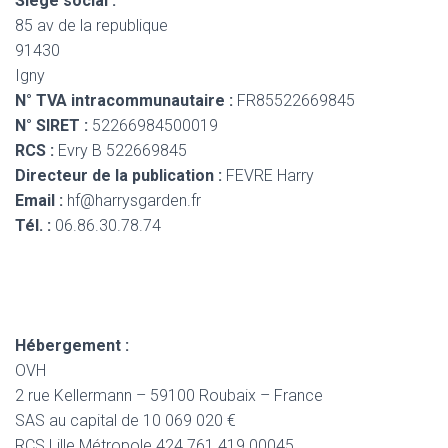
Siège social :
85 av de la republique
91430
Igny
N° TVA intracommunautaire :
FR85522669845
N° SIRET :
52266984500019
RCS :
Evry B 522669845
Directeur de la publication :
FEVRE Harry
Email :
hf@harrysgarden.fr
Tél. :
06.86.30.78.74
Hébergement :
OVH
2 rue Kellermann – 59100 Roubaix – France
SAS au capital de 10 069 020 €
RCS Lille Métropole 424 761 419 00045